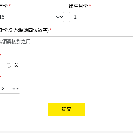
年份
*
出生月份
*
身份證號碼(頭四位數字)
*
*
男
女
*
提交